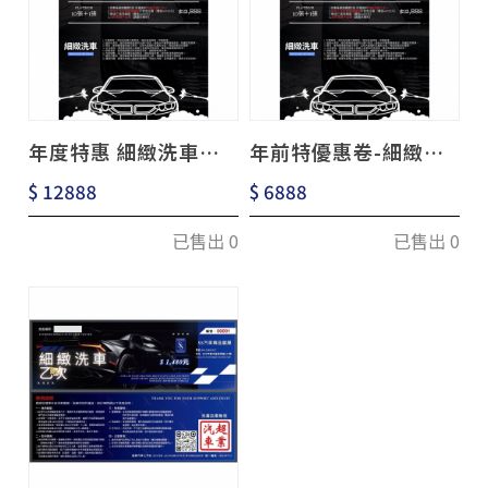
年度特惠 細緻洗車
年前特優惠卷-細緻洗
10+1次 贈送全車玻璃
車 五次卷
$ 12888
$ 6888
鍍膜
已售出 0
已售出 0