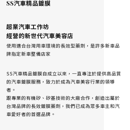
西屯區汽車鍍膜
SS汽車精品鍍膜
汽車鍍膜推薦
超業汽車工作坊
經營的新世代汽車美容店
使用適合台灣用車環境的長效型藥劑，是許多新車品
牌指定新車整備店家
SS汽車精品鍍膜自成立以來，一直專注於提供高品質
的汽車鍍膜服務，致力於成為汽車美容行業的領導
者。
跟專業的有機矽、矽基技術的大廠合作，創造出屬於
台灣品牌的長效鍍膜藥劑，我們已成為眾多車主和汽
車愛好者的首選品牌。